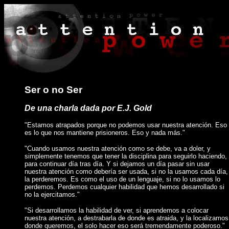
Ser o no Ser
De una charla dada por E.J. Gold
"Estamos atrapados porque no podemos usar nuestra atenci
ó
n. Eso
es lo que nos mantiene prisioneros. Eso y nada m
á
s."
"Cuando usamos nuestra atenci
ó
n como se debe, va a doler, y
simplemente tenemos que tener la disciplina para seguirlo haciendo,
para continuar d
í
a tras d
í
a. Y si dejamos un d
í
a pasar
sin usar
nuestra atenci
ó
n como deber
í
a ser usada, si no la usamos cada d
í
a,
la perderemos. Es como el uso de un lenguaje, si no lo usamos lo
perdemos. Perdemos cualquier habilidad que hemos desarrollado si
no la ejercitamos."
"Si desarrollamos la habilidad de ver, si aprendemos a colocar
nuestra atenci
ó
n, a destrabarla de donde es atraida, y la localizamos
donde queremos,
el
solo
hacer
eso ser
á
tremendamente poderoso."