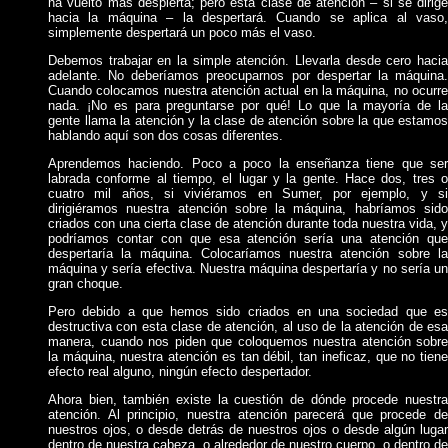
ha vuelto más despierta; pero esta clase de atención – si se dirige
hacia la máquina – la despertará. Cuando se aplica al vaso,
simplemente despertará un poco más el vaso.
Debemos trabajar en la simple atención. Llevarla desde cero hacia
adelante. No deberíamos preocuparnos por despertar la máquina.
Cuando colocamos nuestra atención actual en la máquina, no ocurre
nada. ¡No es para preguntarse por qué! Lo que la mayoría de la
gente llama la atención y la clase de atención sobre la que estamos
hablando aquí son dos cosas diferentes.
Aprendemos haciendo. Poco a poco la enseñanza tiene que ser
labrada conforme al tiempo, el lugar y la gente. Hace dos, tres o
cuatro mil años, si viviéramos en Sumer, por ejemplo, y si
dirigiéramos nuestra atención sobre la máquina, habríamos sido
criados con una cierta clase de atención durante toda nuestra vida, y
podríamos contar con que esa atención sería una atención que
despertaría la máquina. Colocaríamos nuestra atención sobre la
máquina y sería efectiva. Nuestra máquina despertaría y no sería un
gran choque.
Pero debido a que hemos sido criados en una sociedad que es
destructiva con esta clase de atención, al uso de la atención de esa
manera, cuando nos piden que coloquemos nuestra atención sobre
la máquina, nuestra atención es tan débil, tan ineficaz, que no tiene
efecto real alguno, ningún efecto despertador.
Ahora bien, también existe la cuestión de dónde procede nuestra
atención. Al principio, nuestra atención parecerá que procede de
nuestros ojos, o desde detrás de nuestros ojos o desde algún lugar
dentro de nuestra cabeza, o alrededor de nuestro cuerpo, o dentro de