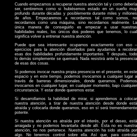
Cuando empezamos a recuperar nuestra atención tal y como debería
ser, sentiremos como si hubiésemos estado en un sueño muy
profundo durante décadas y posiblemente durante miles y millones
de años. Empezaremos a recordarnos tal como somos, no
recordarnos como una máquina, sino recordarnos realmente. La
única manera de conseguirlo es empezar a usar nuestras
habilidades reales, los únicos dos poderes que tenemos, lo cual
significa volver a entrenar nuestra atención.
Puede que sea interesante ocuparnos exactamente con eso –
ejercicios para la atención diseñados para ayudarnos a recobrar
esas dos habilidades profundamente importantes. Y después, todo
lo demás simplemente se quemará. Nada resistirá ante la presencia
de esas dos cosas.
Si podemos invocar nuestra propia presencia en el presente, en este
espacio y en este tiempo, podemos invocarnos a cualquier lugar a
través de barreras dimensionales, donde queramos. Podemos
invocarnos en cualquier lugar, en cualquier momento, bajo cualquier
circunstancia. Y estar donde queremos estar.
Si desarrollamos la habilidad de mirar, si aprendemos a colocar
nuestra atención, a tirar de nuestra atención desde donde está
atraída y colocarla donde queramos, eso en sí será tremendamente
potente.
Si nuestra atención es atraída por el interés, por el deseo, está
arraigada y no podemos levantarla desde allí. Ésta no es nuestra
atención, no nos pertenece. Nuestra atención ha sido atraída por
algo. No tenemos control sobre ella. Así que, para controlar