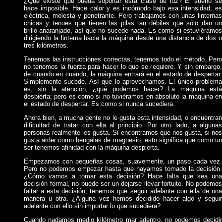
¿Qué existe que pueda soportar esta clase de luz? El sueño se
hace imposible. Hace calor y es incómodo bajo esa intensidad; es
eléctrica, molesta y penetrante. Pero trabajamos con unas linternas
chicas y tenues que tienen las pilas tan débiles que sólo dan un
brillo anaranjado, así que no sucede nada. Es como si estuviéramos
dirigiendo la linterna hacia la máquina desde una distancia de dos o
tres kilómetros.
Tenemos las instrucciones correctas, tenemos todo el método. Pero
no tenemos la fuerza para hacer lo que se requiere. Y sin embargo,
de cuando en cuando, la máquina entrará en el estado de despertar.
Simplemente sucede. Así que lo aprovechamos. El único problema
es, sin la atención, ¿qué podemos hacer? La máquina está
despierta; pero es como si no tuviéramos en absoluto la máquina en
el estado de despertar. Es como si nunca sucediera.
Ahora bien, a mucha gente no le gusta esta intensidad, o encuentran
dificultad de tratar con ella al principio. Por otro lado, a algunas
personas realmente les gusta. Si encontramos que nos gusta, si nos
gusta arder como bengalas de magnesio, esto significa que como un
ser tenemos afinidad con la máquina despierta.
Empezamos con pequeñas cosas, suavemente, un paso cada vez.
Pero no podemos empezar hasta que hayamos tomado la decisión.
¿Cómo vamos a tomar esta decisión? Hace falta que sea una
decisión formal, no puede ser un dejarse llevar fortuito. No podemos
faltar a esta decisión, tenemos que seguir adelante con ella de una
manera u otra. ¿Alguna vez hemos decidido hacer algo y seguir
adelante con ello sin importar lo que sucediera?
Cuando nadamos medio kilómetro mar adentro, no podemos decidir