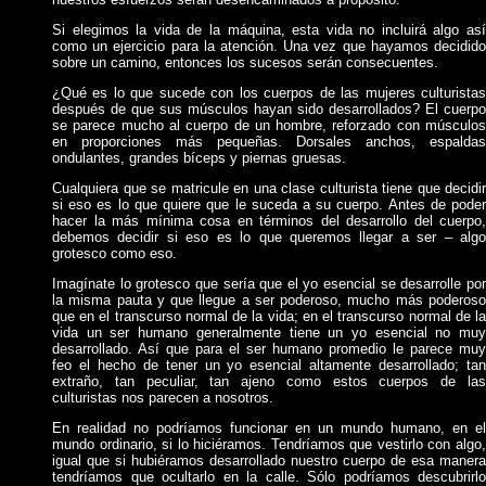
Si elegimos la vida de la máquina, esta vida no incluirá algo así
como un ejercicio para la atención. Una vez que hayamos decidido
sobre un camino, entonces los sucesos serán consecuentes.
¿Qué es lo que sucede con los cuerpos de las mujeres culturistas
después de que sus músculos hayan sido desarrollados? El cuerpo
se parece mucho al cuerpo de un hombre, reforzado con músculos
en proporciones más pequeñas. Dorsales anchos, espaldas
ondulantes, grandes bíceps y piernas gruesas.
Cualquiera que se matricule en una clase culturista tiene que decidir
si eso es lo que quiere que le suceda a su cuerpo. Antes de poder
hacer la más mínima cosa en términos del desarrollo del cuerpo,
debemos decidir si eso es lo que queremos llegar a ser – algo
grotesco como eso.
Imagínate lo grotesco que sería que el yo esencial se desarrolle por
la misma pauta y que llegue a ser poderoso, mucho más poderoso
que en el transcurso normal de la vida; en el transcurso normal de la
vida un ser humano generalmente tiene un yo esencial no muy
desarrollado. Así que para el ser humano promedio le parece muy
feo el hecho de tener un yo esencial altamente desarrollado; tan
extraño, tan peculiar, tan ajeno como estos cuerpos de las
culturistas nos parecen a nosotros.
En realidad no podríamos funcionar en un mundo humano, en el
mundo ordinario, si lo hiciéramos. Tendríamos que vestirlo con algo,
igual que si hubiéramos desarrollado nuestro cuerpo de esa manera
tendríamos que ocultarlo en la calle. Sólo podríamos descubrirlo