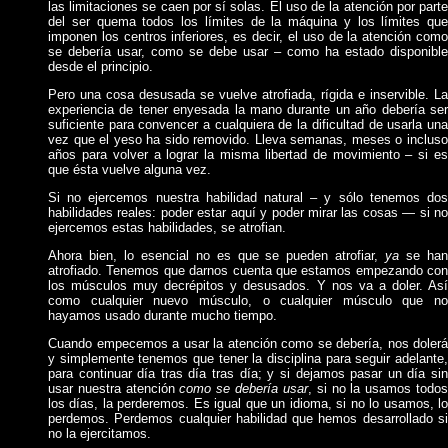
las limitaciones se caen por sí solas. El uso de la atención por parte
del ser quema todos los límites de la máquina y los límites que
imponen los centros inferiores, es decir, el uso de la atención como
se debería usar, como se debe usar – como ha estado disponible
desde el principio.
Pero una cosa desusada se vuelve atrofiada, rígida e inservible. La
experiencia de tener enyesada la mano durante un año debería ser
suficiente para convencer a cualquiera de la dificultad de usarla una
vez que el yeso ha sido removido. Lleva semanas, meses o incluso
años para volver a lograr la misma libertad de movimiento – si es
que ésta vuelve alguna vez.
Si no ejercemos nuestra habilidad natural – y sólo tenemos dos
habilidades reales: poder estar aquí y poder mirar las cosas — si no
ejercemos estas habilidades, se atrofian.
Ahora bien, lo esencial no es que se pueden atrofiar,
ya
se ha
atrofiado. Tenemos que darnos cuenta que estamos empezando con
los músculos muy decrépitos y desusados. Y nos va a doler. Así
como cualquier nuevo músculo, o cualquier músculo que no
hayamos usado durante mucho tiempo.
Cuando empecemos a usar la atención como se debería, nos dolerá
y simplemente tenemos que tener la disciplina para seguir adelante,
para continuar día tras día tras día; y si dejamos pasar un día sin
usar nuestra atención
como se debería usar
, si no la usamos todo
los días, la perderemos. Es igual que un idioma, si no lo usamos, lo
perdemos. Perdemos cualquier habilidad que hemos desarrollado si
no la ejercitamos.