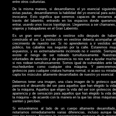
entre otros culturistas.
De la misma manera, si desarrollamos el yo esencial siguiendo
estas pautas, desarrollaremos la habilidad del yo esencial para auto-
invocarse. Esto significa que seremos capaces de enviarnos a
través del laberinto, entrando en los espacios donde queramos
entrar, usando unos trucos topológicos. Llegaremos a ser chamanes,
viajeros y trabajadores en el Gran Laberinto.
Es un gran error aprender a vestirse sólo después de haber
construido el ser. La instrucción en vestirse debería acompañar al
crecimiento de nuestro ser. Si no aprendemos a ir vestidos en
público, los caballos nos seguirán por la calle. Estaremos muy
expuestos, y es extremadamente incómodo no ir vestido. Siempre
existe el riesgo de ser rodeado tumultuosamente. Nuestras
voluntades de atención y de presencia no nos van a ayudar mucho
si nos rodean tumultuosamente. Somos igual de vulnerables ante la
muchedumbre como cualquier otra máquina. Y pareceremos
grotescos para cualquier criatura humana normal, si acaso su mirada
capta los músculos altamente desarrollados de nuestro yo esencial.
Debemos tener una imagen, una clara imagen de lo grotesco que
parecerá el desarrollo del ser para aquellos que han elegido la vida
de la máquina. Aquellos que eligen la vida del ser son grotescos de
apariencia y de sensación para aquellos que han elegido la vida de
la máquina – de acuerdo con la manera en la que las otras máquinas
sienten y perciben.
Si estuviéramos al lado de un cuerpo altamente desarrollado,
notaríamos inmediatamente varias diferencias, incluso aunque la