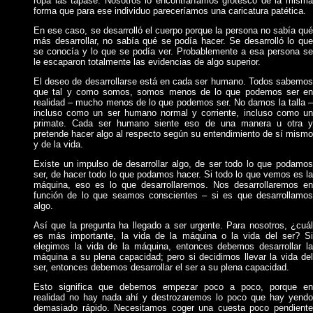
ropa las tapase. Nosotros lo encontraríamos grotesco de la misma
forma que para ese individuo pareceríamos una caricatura patética.
En ese caso, se desarrolló el cuerpo porque la persona no sabía qué
más desarrollar, no sabía qué se podía hacer. Se desarrolló lo que
se conocía y lo que se podía ver. Probablemente a esa persona se
le escaparon totalmente las evidencias de algo superior.
El deseo de desarrollarse está en cada ser humano. Todos sabemos
que tal y como somos, somos menos de lo que podemos ser en
realidad – mucho menos de lo que podemos ser. No damos la talla –
incluso como un ser humano normal y corriente, incluso como un
primate. Cada ser humano siente eso de una manera u otra y
pretende hacer algo al respecto según su entendimiento de sí mismo
y de la vida.
Existe un impulso de desarrollar algo, de ser todo lo que podamos
ser, de hacer todo lo que podamos hacer. Si todo lo que vemos es la
máquina, eso es lo que desarrollaremos. Nos desarrollaremos en
función de lo que seamos conscientes – si es que desarrollamos
algo.
Así que la pregunta ha llegado a ser urgente. Para nosotros, ¿cuál
es más importante, la vida de la máquina o la vida del ser? Si
elegimos la vida de la máquina, entonces debemos desarrollar la
máquina a su plena capacidad; pero si decidimos llevar la vida del
ser, entonces debemos desarrollar el ser a su plena capacidad.
Esto significa que debemos empezar poco a poco, porque en
realidad no hay nada ahí y destrozaremos lo poco que hay yendo
demasiado rápido. Necesitamos coger una cuesta poco pendiente