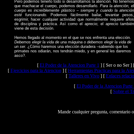
Pero podemos tenerlo todo si desarrollamos la atención. No tenemos
que machacar el cuerpo, podemos desarrollarlo.
Para la atención, el
cuerpo es increíblemente plástico – siempre y cuando la atención
esté funcionando.
Podemos fácilmente bailar, levantar pesos
esgrimir, hacer cualquier actividad que normalmente requiere años
de disciplina y práctica. Así como el aprecio; el aprecio también
viene de esta decisión.
Hemos llegado al momento en el que se nos enfrenta una elección.
Debemos elegir la vida de una máquina o debemos elegir la vida de
un ser.
¿Cómo haremos una elección duradera –sabiendo que los
primates nos odiarán, nos tendrán miedo, y en general les daremos
asco?.
[
El Poder de la Atencion Parte 1
]
[ Ser o no Ser ]
[
Ejercicios para la Atencion
]
[
Herramientas Practicas para la Ate
[
Talleres en Vivo
]
[
Enlaces relaci
[
El Poder de la Atencion Parte
[
Sobre el T
Mande cualquier pregunta, comentario o