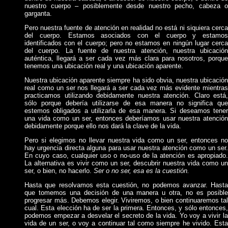
nuestro cuerpo – posiblemente desde nuestro pecho, cabeza o
garganta.
Pero nuestra fuente de atención en realidad no está ni siquiera cerca
del cuerpo. Estamos asociados con el cuerpo y estamos
identificados con el cuerpo; pero no estamos en ningún lugar cerca
del cuerpo. La fuente de nuestra atención, nuestra ubicación
auténtica, llegará a ser cada vez más clara para nosotros, porque
tenemos una ubicación real y una ubicación aparente.
Nuestra ubicación aparente siempre ha sido obvia, nuestra ubicación
real como un ser nos llegará a ser cada vez más evidente mientras
practicamos utilizando debidamente nuestra atención. Claro está,
sólo porque debería utilizarse de esa manera no significa que
estemos obligados a utilizarla de esa manera. Si deseamos tener
una vida como un ser, entonces deberíamos usar nuestra atención
debidamente porque ello nos dará la clave de la vida.
Pero si elegimos no llevar nuestra vida como un ser, entonces no
hay urgencia directa alguna para usar nuestra atención como un ser.
En cuyo caso, cualquier uso o no-uso de la atención es apropiado.
La alternativa es vivir como un ser, descubrir nuestra vida como un
ser, o bien, no hacerlo.
Ser o no ser, esa es la cuestión.
Hasta que resolvamos esta cuestión, no podemos avanzar. Hasta
que tomemos una decisión de una manera u otra, no es posible
progresar más. Debemos elegir. Viviremos, o bien continuaremos tal
cual. Esta elección ha de ser la primera. Entonces, y sólo entonces,
podemos empezar a desvelar el secreto de la vida. Yo voy a vivir la
vida de un ser, o voy a continuar tal como siempre he vivido. Esta