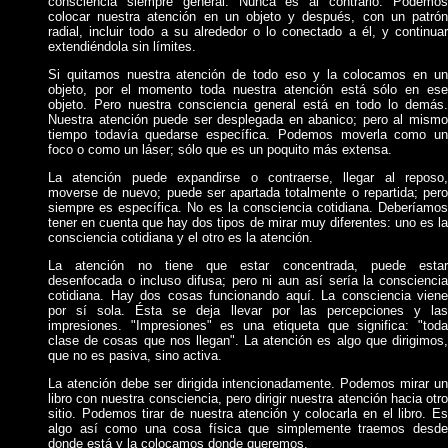
consciencia siempre general. Nunca es al contrario. Podemos
colocar nuestra atención en un objeto y después, con un patrón
radial, incluir todo a su alrededor o lo conectado a él, y continuar
extendiéndola sin límites.
Si quitamos nuestra atención de todo eso y la colocamos en un
objeto, por el momento toda nuestra atención está sólo en ese
objeto. Pero nuestra consciencia general está en todo lo demás.
Nuestra atención puede ser desplegada en abanico; pero al mismo
tiempo todavía quedarse específica. Podemos moverla como un
foco o como un láser; sólo que es un poquito más extensa.
La atención puede expandirse o contraerse, llegar al reposo,
moverse de nuevo; puede ser apartada totalmente o repartida; pero
siempre es específica. No es la consciencia cotidiana. Deberíamos
tener en cuenta que hay dos tipos de mirar muy diferentes: uno es la
consciencia cotidiana y el otro es la atención.
La atención no tiene que estar concentrada, puede estar
desenfocada o incluso difusa; pero ni aun así sería la consciencia
cotidiana. Hay dos cosas funcionando aquí. La consciencia viene
por sí sola. Ésta se deja llevar por las percepciones y las
impresiones. "Impresiones" es una etiqueta que significa: "toda
clase de cosas que nos llegan". La atención es algo que dirigimos,
que no es pasiva, sino activa.
La atención debe ser dirigida intencionadamente. Podemos mirar un
libro con nuestra consciencia, pero dirigir nuestra atención hacia otro
sitio. Podemos tirar de nuestra atención y colocarla en el libro. Es
algo así como una cosa física que simplemente traemos desde
donde está y la colocamos donde queremos.