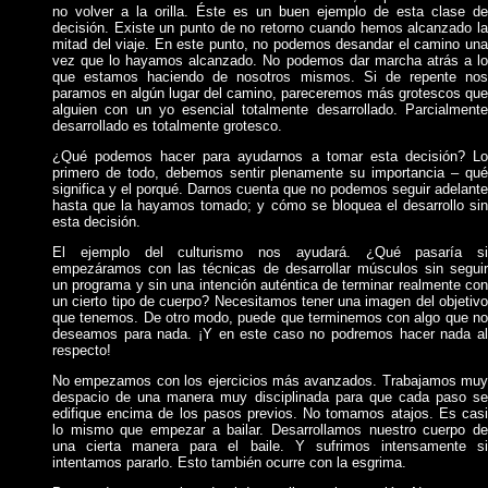
no volver a la orilla. Éste es un buen ejemplo de esta clase de
decisión. Existe un punto de no retorno cuando hemos alcanzado la
mitad del viaje. En este punto, no podemos desandar el camino una
vez que lo hayamos alcanzado. No podemos dar marcha atrás a lo
que estamos haciendo de nosotros mismos. Si de repente nos
paramos en algún lugar del camino, pareceremos más grotescos que
alguien con un yo esencial totalmente desarrollado. Parcialmente
desarrollado es totalmente grotesco.
¿Qué podemos hacer para ayudarnos a tomar esta decisión? Lo
primero de todo, debemos sentir plenamente su importancia – qué
significa y el porqué. Darnos cuenta que no podemos seguir adelante
hasta que la hayamos tomado; y cómo se bloquea el desarrollo sin
esta decisión.
El ejemplo del culturismo nos ayudará. ¿Qué pasaría si
empezáramos con las técnicas de desarrollar músculos sin seguir
un programa y sin una intención auténtica de terminar realmente con
un cierto tipo de cuerpo? Necesitamos tener una imagen del objetivo
que tenemos. De otro modo, puede que terminemos con algo que no
deseamos para nada. ¡Y en este caso no podremos hacer nada al
respecto!
No empezamos con los ejercicios más avanzados. Trabajamos muy
despacio de una manera muy disciplinada para que cada paso se
edifique encima de los pasos previos. No tomamos atajos. Es casi
lo mismo que empezar a bailar. Desarrollamos nuestro cuerpo de
una cierta manera para el baile. Y sufrimos intensamente si
intentamos pararlo. Esto también ocurre con la esgrima.