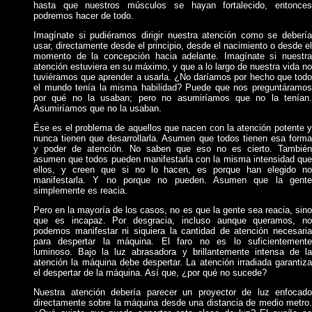
hasta que nuestros músculos se hayan fortalecido, entonces
podremos hacer de todo.
Imagínate si pudiéramos dirigir nuestra atención como se debería
usar, directamente desde el principio, desde el nacimiento o desde el
momento de la concepción hacia adelante. Imagínate si nuestra
atención estuviera en su máximo, y que a lo largo de nuestra vida no
tuviéramos que aprender a usarla. ¿No daríamos por hecho que todo
el mundo tenía la misma habilidad? Puede que nos preguntáramos
por qué no la usaban; pero no asumiríamos que no la tenían.
Asumiríamos que no la usaban.
Ése es el problema de aquellos que nacen con la atención potente y
nunca tienen que desarrollarla. Asumen que todos tienen esa forma
y poder de atención. No saben que eso no es cierto. También
asumen que todos pueden manifestarla con la misma intensidad que
ellos, y creen que si no lo hacen, es porque han elegido no
manifestarla. Y no porque no pueden. Asumen que la gente
simplemente es reacia.
Pero en la mayoría de los casos, no es que la gente sea reacia, sino
que es incapaz. Por desgracia, incluso aunque queramos, no
podemos manifestar ni siquiera la cantidad de atención necesaria
para despertar la máquina. El faro no es lo suficientemente
luminoso. Bajo la luz abrasadora y brillantemente intensa de la
atención la máquina debe despertar. La atención irradiada garantiza
el despertar de la máquina. Así que, ¿por qué no sucede?
Nuestra atención debería parecer un proyector de luz enfocado
directamente sobre la máquina desde una distancia de medio metro.