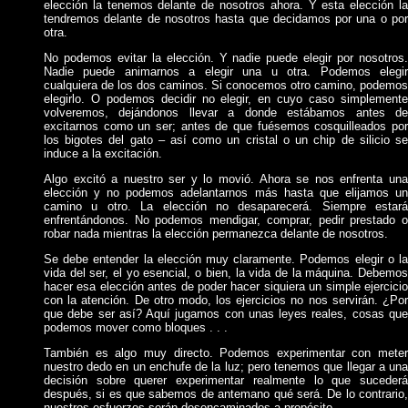
elección la tenemos delante de nosotros ahora. Y esta elección la
tendremos delante de nosotros hasta que decidamos por una o por
otra.
No podemos evitar la elección. Y nadie puede elegir por nosotros.
Nadie puede animarnos a elegir una u otra. Podemos elegir
cualquiera de los dos caminos. Si conocemos otro camino, podemos
elegirlo. O podemos decidir no elegir, en cuyo caso simplemente
volveremos, dejándonos llevar a donde estábamos antes de
excitarnos como un ser; antes de que fuésemos cosquilleados por
los bigotes del gato – así como un cristal o un chip de silicio se
induce a la excitación.
Algo excitó a nuestro ser y lo movió. Ahora se nos enfrenta una
elección y no podemos adelantarnos más hasta que elijamos un
camino u otro. La elección no desaparecerá. Siempre estará
enfrentándonos. No podemos mendigar, comprar, pedir prestado o
robar nada mientras la elección permanezca delante de nosotros.
Se debe entender la elección muy claramente. Podemos elegir o la
vida del ser, el yo esencial, o bien, la vida de la máquina. Debemos
hacer esa elección antes de poder hacer siquiera un simple ejercicio
con la atención. De otro modo, los ejercicios no nos servirán. ¿Por
que debe ser así? Aquí jugamos con unas leyes reales, cosas que
podemos mover como bloques . . .
También es algo muy directo. Podemos experimentar con meter
nuestro dedo en un enchufe de la luz; pero tenemos que llegar a una
decisión sobre querer experimentar realmente lo que sucederá
después, si es que sabemos de antemano qué será. De lo contrario,
nuestros esfuerzos serán desencaminados a propósito.