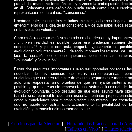
parcial del mundo no-fenoménico – y a veces la participación directa
en él. Solamente esta definición puede servir como una auténtica
representación de la palabra "consciencia".
Próximamente, en nuestros estudios iniciales, debemos llegar a un
entendimiento de la idea de la consciencia y de qué papel juega ésta
en la evolución voluntaria.
Claro está, todo esto está sustentado en dos ideas muy importantes
. . . ¿en realidad es posible lograr una gradación superior de
consciencia?, y junto con esta pregunta, ¿realmente es posible
evolucionar voluntariamente?, dejando momentáneamente de un
lado la cuestión de lo que queremos decir con las palabras
"voluntario" y "evolución".
Estas dos preguntas importantes suelen ser ignoradas por todas las
escuelas de las ciencias esotéricas contemporáneas; pero
cualquiera que entre en tal clase de escuela seguramente merece no
sólo una respuesta, sino pruebas de que semejante sistema es
posible y que la escuela representa un sistema funcional de la
evolución voluntaria. Sólo después de que este asunto haya sido
tratado será permisible que una escuela continúe proporcionando
datos y condiciones para el trabajo sobre uno mismo. Una escuela
que no puede demostrar satisfactoriamente la posibilidad de la
evolución y la consciencia no merece existir.
[
Ejercicios para la Atencion
]
[
Herramientas Practicas para la Ate
[
Talleres en Vivo
]
[
Enlaces relaci