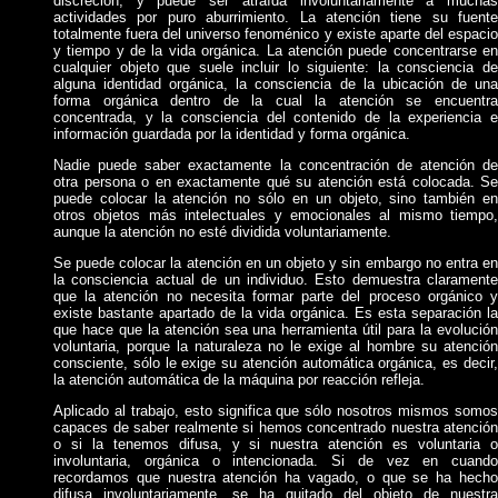
discreción, y puede ser atraída involuntariamente a muchas
actividades por puro aburrimiento. La atención tiene su fuente
totalmente fuera del universo fenoménico y existe aparte del espacio
y tiempo y de la vida orgánica. La atención puede concentrarse en
cualquier objeto que suele incluir lo siguiente: la consciencia de
alguna identidad orgánica, la consciencia de la ubicación de una
forma orgánica dentro de la cual la atención se encuentra
concentrada, y la consciencia del contenido de la experiencia e
información guardada por la identidad y forma orgánica.
Nadie puede saber exactamente la concentración de atención de
otra persona o en exactamente qué su atención está colocada. Se
puede colocar la atención no sólo en un objeto, sino también en
otros objetos más intelectuales y emocionales al mismo tiempo,
aunque la atención no esté dividida voluntariamente.
Se puede colocar la atención en un objeto y sin embargo no entra en
la consciencia actual de un individuo. Esto demuestra claramente
que la atención no necesita formar parte del proceso orgánico y
existe bastante apartado de la vida orgánica. Es esta separación la
que hace que la atención sea una herramienta útil para la evolución
voluntaria, porque la naturaleza no le exige al hombre su atención
consciente, sólo le exige su atención automática orgánica, es decir,
la atención automática de la máquina por reacción refleja.
Aplicado al trabajo, esto significa que sólo nosotros mismos somos
capaces de saber realmente si hemos concentrado nuestra atención
o si la tenemos difusa, y si nuestra atención es voluntaria o
involuntaria, orgánica o intencionada. Si de vez en cuando
recordamos que nuestra atención ha vagado, o que se ha hecho
difusa involuntariamente, se ha quitado del objeto de nuestra