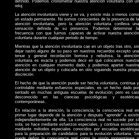
definido. Podemos cronometrar nuestra atención voluntaria con un
reloj.
La atención involuntaria viene y se va, y existe más o menos como
un estado permanente. No somos conscientes de la presencia de la
atención involuntaria, pero la atención voluntaria conlleva una
sensación definida de su presencia. Podemos determinar la
frecuencia con que fuimos capaces de activar nuestra atención
voluntaria durante cualquier periodo de tiempo.
Mientras que la atención involuntaria cae en un objeto tras otro, sin
dejar rastro alguno de su paso en nuestros recuerdos excepto una
tenue y general recordación borrosa y nebulosa, la atención
voluntaria es exacta y podemos decir en qué colocamos nuestra
atención en cualquier momento dado, y podemos apartar nuestra
atención de un objeto y colocarla en otro siguiendo nuestra propia
discreción.
El hecho de que la atención puede ser hecha voluntaria, continua y
controlable mediante esfuerzos especiales, es un hecho dado por
sentado en muchas antiguas escuelas de evolución; pero es casi
desconocido en las ciencias psicológicas y esotéricas
contemporáneas.
En relación a la atención, la consciencia, la consciencia real en
primer lugar depende de la atención y después "aprende" a existir
independientemente de ella. La consciencia real no sucede por sí
sola; se hace mediante esfuerzos especiales, y continua existiendo
mediante métodos especiales conocidos por escuelas esotéricas
para la preparación de candidatos para la evolución voluntaria. Se
puede definir la consciencia real como la visión momentánea o